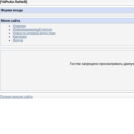
[
ЧёРнАя ЛиНиЯ
]
Форма входа
Меню сайта
Новинки
Информационный портал
Новости игровой индустрии
Картинки
Форум
Гостям запрещено просматривать данную 
Полная версия сайта