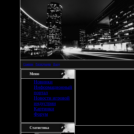
Главная
|
Регистрация
|
Вход
Меню
Новинки
Информационный
Гостям запрещено
портал
Новости игровой
индустрии
Картинки
Форум
Статистика