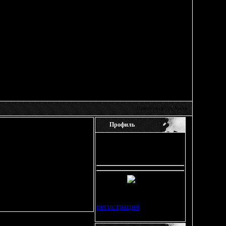
Приветствую Вас
Гость
Профиль
Добрый день, Гость
ак пользователь.
Время: 19:23
Гость, мы рады вас
видеть!!! Будте добры
регистрация
или
авторизироватся