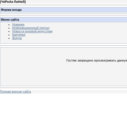
[
ЧёРнАя ЛиНиЯ
]
Форма входа
Меню сайта
Новинки
Информационный портал
Новости игровой индустрии
Картинки
Форум
Гостям запрещено просматривать данную 
Полная версия сайта